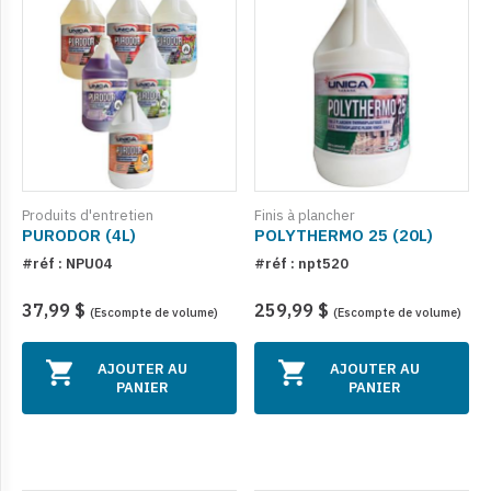
Produits d'entretien
Finis à plancher
PURODOR (4L)
POLYTHERMO 25 (20L)
#réf : NPU04
#réf : npt520
37,99 $
259,99 $
(Escompte de volume)
(Escompte de volume)
AJOUTER AU
AJOUTER AU
PANIER
PANIER