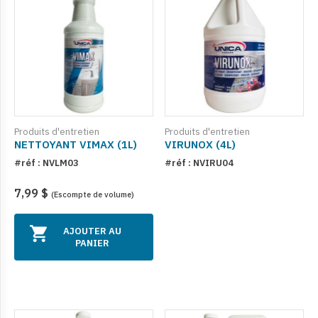
Produits d'entretien
Produits d'entretien
NETTOYANT VIMAX (1L)
VIRUNOX (4L)
#réf : NVLM03
#réf : NVIRU04
7,99 $
(Escompte de volume)
AJOUTER AU
PANIER