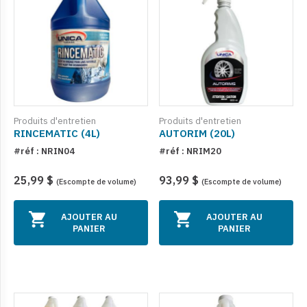
Produits d'entretien
Produits d'entretien
RINCEMATIC (4L)
AUTORIM (20L)
#réf : NRIN04
#réf : NRIM20
25,99 $
93,99 $
(Escompte de volume)
(Escompte de volume)
AJOUTER AU
AJOUTER AU
PANIER
PANIER