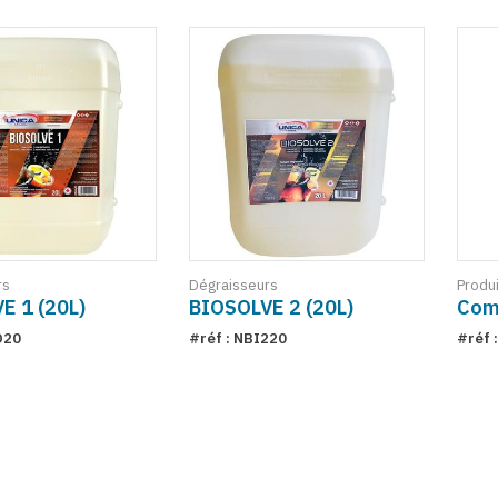
rs
Dégraisseurs
Produi
E 1 (20L)
BIOSOLVE 2 (20L)
Com
O20
#réf : NBI220
#réf 