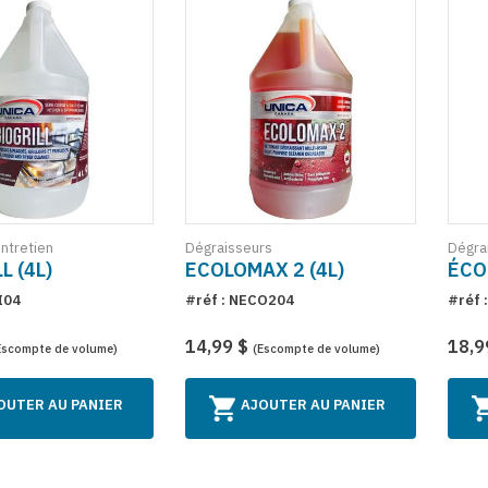
entretien
Dégraisseurs
Dégra
L (4L)
ECOLOMAX 2 (4L)
ÉCO
I04
#réf : NECO204
#réf 
14,99 $
18,9
Escompte de volume)
(Escompte de volume)
OUTER AU PANIER
AJOUTER AU PANIER