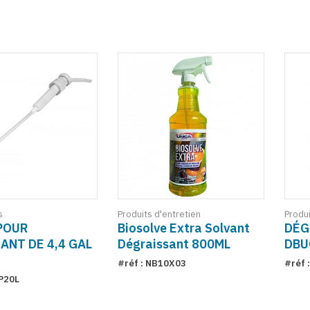
s
Produits d'entretien
Produi
POUR
Biosolve Extra Solvant
DÉG
ANT DE 4,4 GAL
Dégraissant 800ML
DBU
#réf : NB10X03
#réf 
P20L