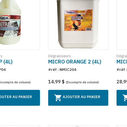
rs
Dégraisseurs
Dégra
 (4L)
MICRO ORANGE 2 (4L)
MIC
P04
#réf : NMIC204
#réf 
14,99 $
28,9
Escompte de volume)
(Escompte de volume)
OUTER AU PANIER
AJOUTER AU PANIER