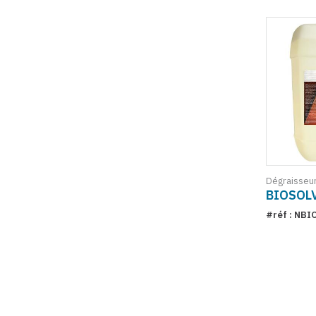
Dégraisseu
BIOSOLV
#réf : NBI