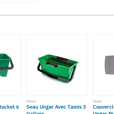
Seaux
Seaux
Bucket 6
Seau Unger Avec Tamis 3
Couvercl
Gallons
Unger Pr