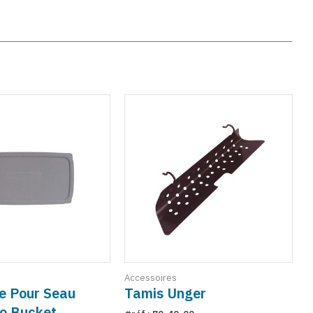
Accessoires
P
e Pour Seau
Tamis Unger
o Bucket