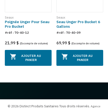
Seaux
Seaux
Poignée Unger Pour Seau
Seau Unger Pro Bucket 6
Pro Bucket
Gallons
#réf : 70-40-12
#réf : 70-40-09
21,99 $
69,99 $
(Escompte de volume)
(Escompte de volume)
AJOUTER AU
AJOUTER AU
PANIER
PANIER
© 2026 Distinct Produits Sanitaires Tous droits réservés.
Agence