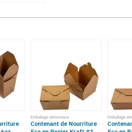
Emballage alimentaire
Emballage ali
rriture
Contenant de Nourriture
Contenan
16oz
Eco en Papier Kraft #1,
Eco en P