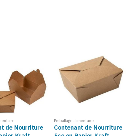
mentaire
Emballage alimentaire
E
t de Nourriture
Contenant de Nourriture
apier Kraft
Eco en Papier Kraft