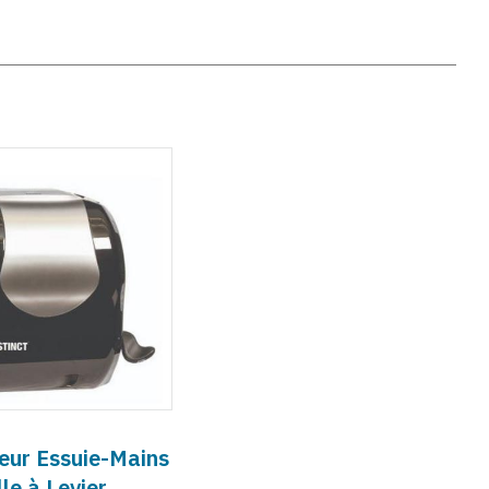
teur Essuie-Mains
le à Levier