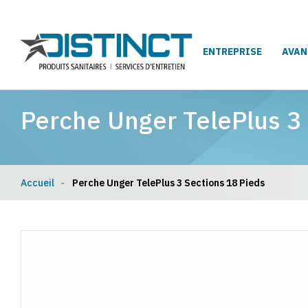
ENTREPRISE
AVAN
Perche Unger TelePlus 3
Accueil
Perche Unger TelePlus 3 Sections 18 Pieds