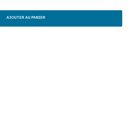
AJOUTER AU PANIER