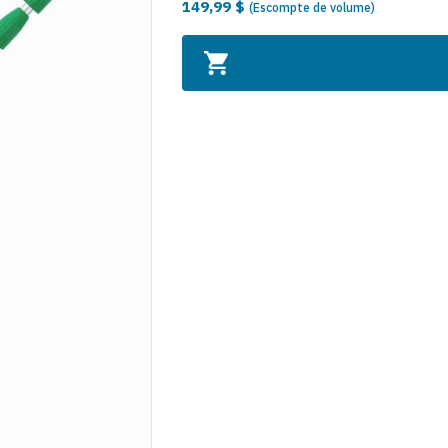
149,99 $
(Escompte de volume)