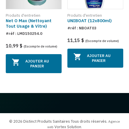
Produits d'entretien
Produits d'entretien
Net O Max (Nettoyant
UNIBOAT (12x800ml)
Tout Usage & Vitre)
#réf : NBOAT03
#réf : LMD150254.0
11,15 $
(Escompte de volume)
10,99 $
(Escompte de volume)
AJOUTER AU
PANIER
AJOUTER AU
PANIER
© 2026 Distinct Produits Sanitaires Tous droits réservés.
Agence
Vortex Solution
web
.