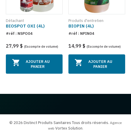
Détachant
Produits d'entretien
BIOSPOT OXI (4L)
BIOPIN (4L)
#réf : NSPO04
#réf : NPIN04
27,99 $
14,99 $
(Escompte de volume)
(Escompte de volume)
AJOUTER AU
AJOUTER AU
PANIER
PANIER
© 2026 Distinct Produits Sanitaires Tous droits réservés.
Agence
Vortex Solution
web
.